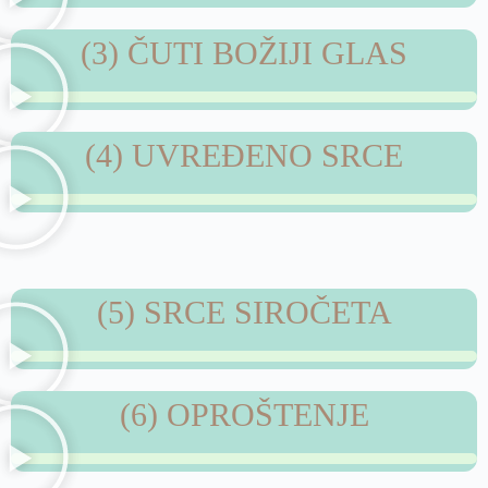
(3) ČUTI BOŽIJI GLAS
(4) UVREĐENO SRCE
(5) SRCE SIROČETA
(6) OPROŠTENJE