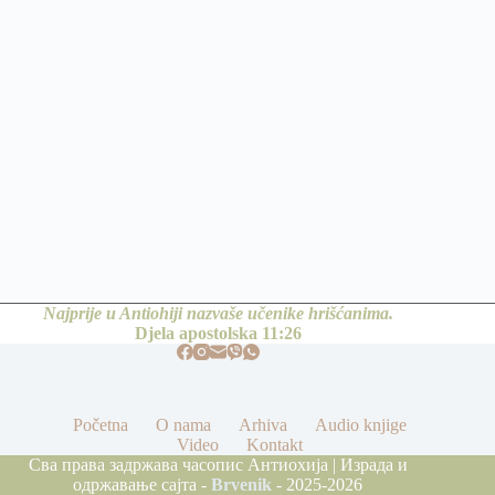
Najprije u Antiohiji nazvaše učenike hrišćanima.
Djela apostolska 11:26
Početna
O nama
Arhiva
Audio knjige
Video
Kontakt
Сва права задржава часопис Антиохија | Израда и
одржавање сајта -
Brvenik
- 2025-2026