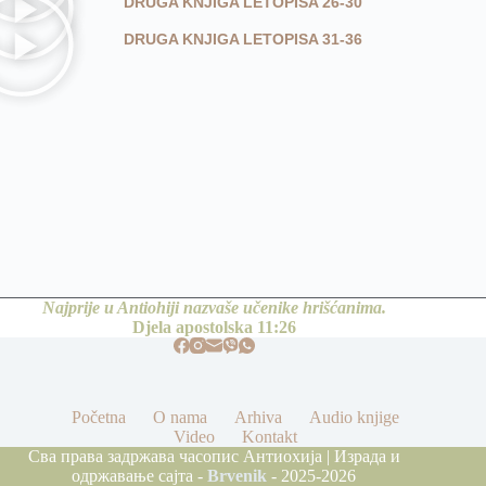
DRUGA KNJIGA LETOPISA 26-30
DRUGA KNJIGA LETOPISA 31-36
Najprije u Antiohiji nazvaše učenike hrišćanima.
Djela apostolska 11:26
Početna
O nama
Arhiva
Audio knjige
Video
Kontakt
Сва права задржава часопис Антиохија | Израда и
одржавање сајта -
Brvenik
- 2025-2026